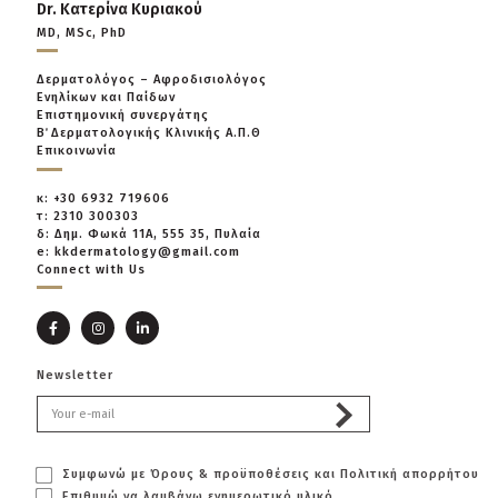
Dr. Κατερίνα Κυριακού
MD, MSc, PhD
Δερματολόγος – Αφροδισιολόγος
Ενηλίκων και Παίδων
Επιστημονική συνεργάτης
Β΄ Δερματολογικής Κλινικής Α.Π.Θ
Επικοινωνία
κ: +30 6932 719606
τ: 2310 300303
δ: Δημ. Φωκά 11Α, 555 35, Πυλαία
e: kkdermatology@gmail.com
Connect with Us
Newsletter
Συμφωνώ με Όρους & προϋποθέσεις και Πολιτική απορρήτου
Επιθυμώ να λαμβάνω ενημερωτικό υλικό