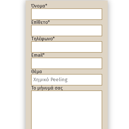
Όνομα*
Επίθετο*
Τηλέφωνο*
Email*
Θέμα
Το μήνυμά σας