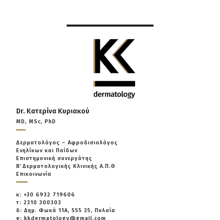
Dr. Κατερίνα Κυριακού
MD, MSc, PhD
Δερματολόγος – Αφροδισιολόγος
Ενηλίκων και Παίδων
Επιστημονική συνεργάτης
Β΄ Δερματολογικής Κλινικής Α.Π.Θ
Επικοινωνία
κ: +30 6932 719606
τ: 2310 300303
δ: Δημ. Φωκά 11Α, 555 35, Πυλαία
e: kkdermatology@gmail.com