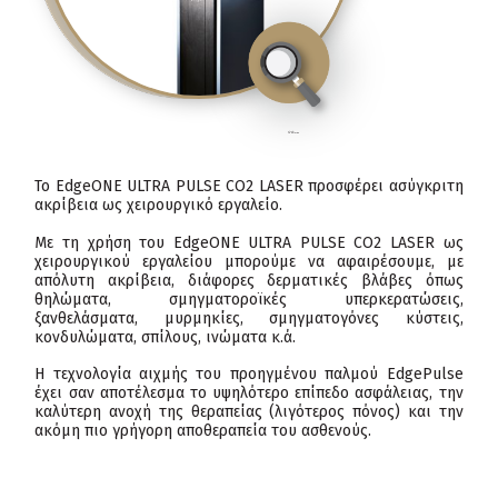
click
to enlarge
Το EdgeONE ULTRA PULSE CO2 LASER προσφέρει ασύγκριτη
ακρίβεια ως χειρουργικό εργαλείο.
Με τη χρήση του EdgeONE ULTRA PULSE CO2 LASER ως
χειρουργικού εργαλείου μπορούμε να αφαιρέσουμε, με
απόλυτη ακρίβεια, διάφορες δερματικές βλάβες όπως
θηλώματα, σμηγματοροϊκές υπερκερατώσεις,
ξανθελάσματα, μυρμηκίες, σμηγματογόνες κύστεις,
κονδυλώματα, σπίλους, ινώματα κ.ά.
Η τεχνολογία αιχμής του προηγμένου παλμού EdgePulse
έχει σαν αποτέλεσμα το υψηλότερο επίπεδο ασφάλειας, την
καλύτερη ανοχή της θεραπείας (λιγότερος πόνος) και την
ακόμη πιο γρήγορη αποθεραπεία του ασθενούς.