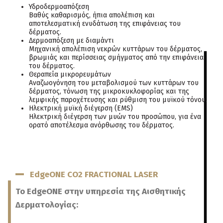
Υδροδερμοαπόξεση
Βαθύς καθαρισμός, ήπια απολέπιση και
αποτελεσματική ενυδάτωση της επιφάνειας του
δέρματος.
Δερμοαπόξεση με διαμάντι
Μηχανική απολέπιση νεκρών κυττάρων του δέρματος,
βρωμιάς και περίσσειας σμήγματος από την επιφάνεια
του δέρματος.
Θεραπεία μικρορευμάτων
Αναζωογόνηση του μεταβολισμού των κυττάρων του
δέρματος, τόνωση της μικροκυκλοφορίας και της
λεμφικής παροχέτευσης και ρύθμιση του μυϊκού τόνου.
Ηλεκτρική μυϊκή διέγερση (EMS)
Ηλεκτρική διέγερση των μυών του προσώπου, για ένα
ορατό αποτέλεσμα ανόρθωσης του δέρματος.
EdgeONE CO2 FRACTIONAL LASER
Το EdgeONE στην υπηρεσία της Αισθητικής
Δερματολογίας: