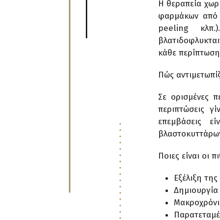
Η θεραπεία χωρί
φαρμάκων από 
peeling κλπ.
βλατιδοφλυκται
κάθε περίπτωση
Πώς αντιμετωπίζ
Σε ορισμένες π
περιπτώσεις γί
επεμβάσεις ε
βλαστοκυττάρω
Ποιες είναι οι 
Εξέλιξη της
Δημιουργία
Μακροχρόνι
Παρατεταμέ