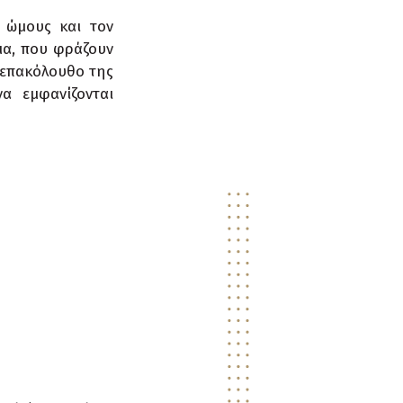
υ ώμους και τον
γμα, που φράζουν
 επακόλουθο της
α εμφανίζονται