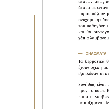
ατόμων, όπως α
άτομα με έντον
παρουσιάζουν μ
ονυχομυκητιάσε
του παθογόνου 
και θα συνταγο
χάπια λαμβανόμ
ΘΗΛΩΜΑΤΑ
Τα δερματικά θ
έχουν σχέση με
εξαπλώνονται στ
Συνήθως είναι 
προς το καφέ. 
και στη βουβων
με αυξημένο κί