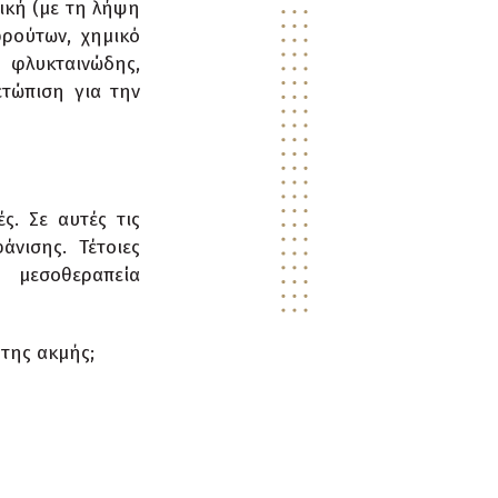
τική (με τη λήψη
ρούτων, χημικό
φλυκταινώδης,
ετώπιση για την
ς. Σε αυτές τις
άνισης. Τέτοιες
, μεσοθεραπεία
 της ακμής;