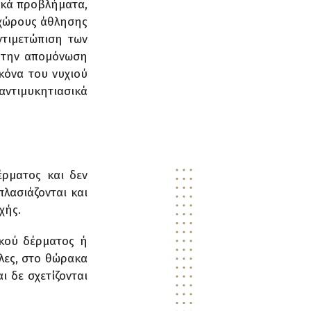
ικά προβλήματα,
 χώρους άθλησης
ντιμετώπιση των
ά την απομόνωση
κόνα του νυχιού
αντιμυκητιασικά
έρματος και δεν
λασιάζονται και
χής.
ικού δέρματος ή
λες, στο θώρακα
 δε σχετίζονται