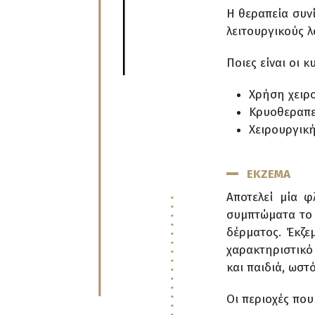
Η θεραπεία συν
λειτουργικούς λ
Ποιες είναι οι 
Χρήση χειρ
Κρυοθεραπε
Χειρουργική
ΕΚΖΕΜΑ
Αποτελεί μία 
συμπτώματα το 
δέρματος. Έκζε
χαρακτηριστικό
και παιδιά, ωστό
Οι περιοχές που