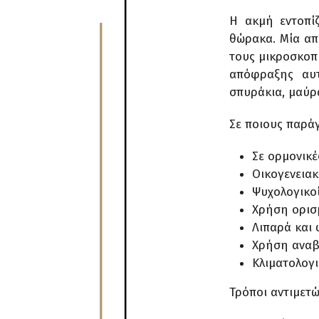
Η ακμή εντοπίζ
θώρακα. Μία από
τους μικροσκοπ
απόφραξης αυτ
σπυράκια, μαύρ
Σε ποιους παράγ
Σε ορμονικέ
Οικογενειακ
Ψυχολογικο
Χρήση ορισμ
Λιπαρά και
Χρήση αναβ
Κλιματολογ
Τρόποι αντιμετώ