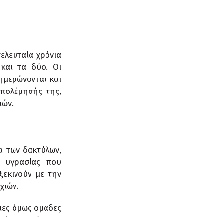
τελευταία χρόνια
και τα δύο. Οι
ημερώνονται και
απολέμησής της,
ιών.
α των δακτύλων,
ς υγρασίας που
ξεκινούν με την
χιών.
οιες όμως ομάδες