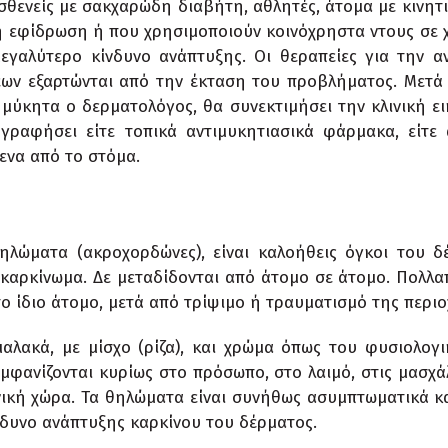
σθενείς με σακχαρώδη διαβήτη, αθλητές, άτομα με κινητ
η εφίδρωση ή που χρησιμοποιούν κοινόχρηστα ντους σε
εγαλύτερο κίνδυνο ανάπτυξης. Οι θεραπείες για την α
ων εξαρτώνται από την έκταση του προβλήματος. Μετ
μύκητα ο δερματολόγος, θα συνεκτιμήσει την κλινική ει
γραφήσει είτε τοπικά αντιμυκητιασικά φάρμακα, είτε 
ενα από το στόμα.
ηλώματα (ακροχορδώνες), είναι καλοήθεις όγκοι του δ
 καρκίνωμα. Δε μεταδίδονται από άτομο σε άτομο. Πολλαπ
ο ίδιο άτομο, μετά από τρίψιμο ή τραυματισμό της περιο
μαλακά, με μίσχο (ρίζα), και χρώμα όπως του φυσιολογ
Εμφανίζονται κυρίως στο πρόσωπο, στο λαιμό, στις μασχά
ική χώρα. Τα θηλώματα είναι συνήθως ασυμπτωματικά και
νδυνο ανάπτυξης καρκίνου του δέρματος.