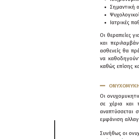
Σημαντική 
Ψυχολογικο
Ιατρικές πα
Οι θεραπείες γι
και περιλαμβά
ασθενείς θα πρ
να καθοδηγούντ
καθώς επίσης κα
ΟΝΥΧΟΜΥΚΗ
Οι ονυχομυκητι
σε χέρια και 
αναπτύσσεται σ
εμφάνιση αλλαγώ
Συνήθως οι ονυχ