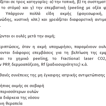
ζεται σε τρεις κατηγορίες: α) την τοπική, β) τη συστημα
το στόμα) και γ) την επεμβατική (peeling με οξέα φ
). Υπάρχουν πολλά είδη ακμής (φαγεσωρική, 
νώδης, κυστική κλπ.) και χρειάζεται διαφορετική αντιμ
.
ονται οι ουλές μετά την ακμή;
εριπτώσεις, όταν η ακμή υποχωρήσει, παραμένουν ουλέ
νονται διάφορες επεμβάσεις για τη βελτίωση της εμφ
ίναι το χημικό peeling, το Fractional laser
CO
2
ν PRP, δερμοαπόξεση,
Rf
(ραδιοσυχνότητες) κ.ά.
πιθανές συνέπειες της μη έγκαιρης ιατρικής αντιμετώπισης
 ήπιας ακμής σε σοβαρή
 περισσότερων ουλών
α διάρκεια της νόσου
νη θεραπεία