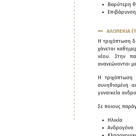
Βαρύτερη θ
Επιβάρυνση
ΑΛΩΠΕΚΙΑ (
Η τριχόπτωση δ
χάνεται καθημερ
νέου. Στην π
ανανεώνονται μ
Η τριχόπτωση 
συνηθισμένη αι
γυναικεία ανδρο
Σε ποιους παράγ
Ηλικία
Ανδρογόνα
Κληρονομικ