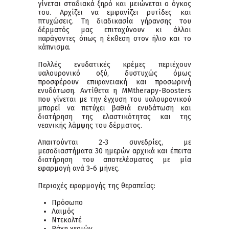
γίνεται σταδιακά ξηρό και μειώνεται ο όγκος
του. Αρχίζει να εμφανίζει ρυτίδες και
πτυχώσεις. Τη διαδικασία γήρανσης του
δέρματός μας επιταχύνουν κι άλλοι
παράγοντες όπως η έκθεση στον ήλιο και το
κάπνισμα.
Πολλές ενυδατικές κρέμες περιέχουν
υαλουρονικό οξύ, δυστυχώς όμως
προσφέρουν επιφανειακή και προσωρινή
ενυδάτωση. Αντίθετα η MMtherapy-Boosters
που γίνεται με την έγχυση του υαλουρονικού
μπορεί να πετύχει βαθιά ενυδάτωση και
διατήρηση της ελαστικότητας και της
νεανικής λάμψης του δέρματος.
Απαιτούνται 2-3 συνεδρίες, με
μεσοδιαστήματα 30 ημερών αρχικά και έπειτα
διατήρηση του αποτελέσματος με μία
εφαρμογή ανά 3-6 μήνες.
Περιοχές εφαρμογής της θεραπείας:
Πρόσωπο
Λαιμός
Ντεκολτέ
Ράχη χεριών