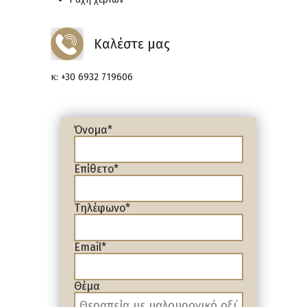
Καλέστε μας
κ: +30 6932 719606
Όνομα*
Επίθετο*
Τηλέφωνο*
Email*
Θέμα