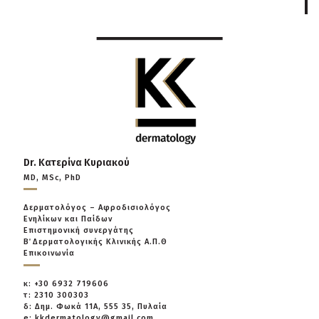
Dr. Κατερίνα Κυριακού
MD, MSc, PhD
Δερματολόγος – Αφροδισιολόγος
Ενηλίκων και Παίδων
Επιστημονική συνεργάτης
Β΄ Δερματολογικής Κλινικής Α.Π.Θ
Επικοινωνία
κ: +30 6932 719606
τ: 2310 300303
δ: Δημ. Φωκά 11Α, 555 35, Πυλαία
e: kkdermatology@gmail.com