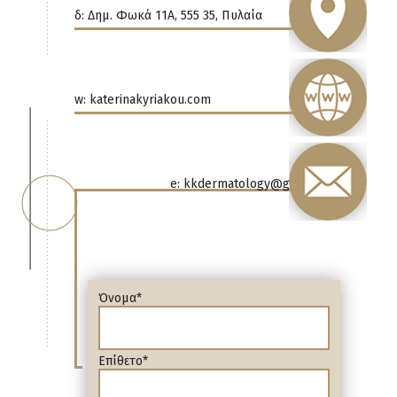
δ: Δημ. Φωκά 11Α, 555 35, Πυλαία
w: katerinakyriakou.com
e: kkdermatology@gmail.com
Όνομα*
Επίθετο*