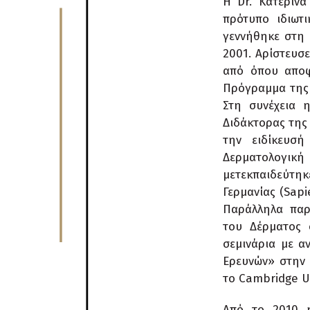
Η Dr. Κατερίνα
πρότυπο ιδιωτ
γεννήθηκε στη 
2001. Αρίστευσε
από όπου αποφ
Πρόγραμμα της 
Στη συνέχεια 
Διδάκτορας της
την ειδίκευσή
Δερματολογικ
μετεκπαιδεύτηκ
Γερμανίας (Sapi
Παράλληλα παρ
του Δέρματος 
σεμινάρια με α
Ερευνών» στην 
το Cambridge Un
Από το 2010 η