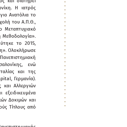
ος και διατηρεί
νίκη. Η ιατρός
γιο Ανατόλια το
χολή του Α.Π.Θ.,
ο Μεταπτυχιακό
ή Μεθοδολογία».
ύτηκε το 2015,
ση». Ολοκλήρωσε
Πανεπιστημιακή
αλονίκης, ενώ
Ιταλίας και της
ital, Γερμανία).
 και Αλλεργιών
 εξειδικευμένα
κών Δοκιμών και
ούς Τίτλους από
ανεπιστημιακής