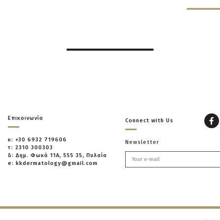
Επικοινωνία
Connect with Us
κ: +30 6932 719606
Newsletter
τ: 2310 300303
δ: Δημ. Φωκά 11Α, 555 35, Πυλαία
e: kkdermatology@gmail.com