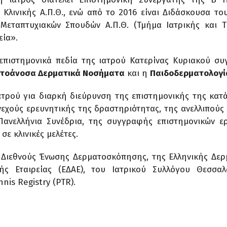
 Κλινικής Α.Π.Θ., ενώ από το 2016 είναι Διδάσκουσα το
εταπτυχιακών Σπουδών Α.Π.Θ. (Τμήμα Ιατρικής και Τ
εία».
 επιστημονικά πεδία της ιατρού Κατερίνας Κυριακού συ
τοάνοσα Δερματικά Νοσήματα
και η
Παιδοδερματολογί
ατρού για διαρκή διεύρυνση της επιστημονικής της κατά
νεχούς ερευνητικής της δραστηριότητας, της ανελλιπούς
Πανελλήνια Συνέδρια, της συγγραφής επιστημονικών ε
σε κλινικές μελέτες.
ς Διεθνούς Ένωσης Δερματοσκόπησης, της Ελληνικής Δερ
κής Εταιρείας (ΕΔΑΕ), του Ιατρικού Συλλόγου Θεσσαλ
nis Registry (PTR).