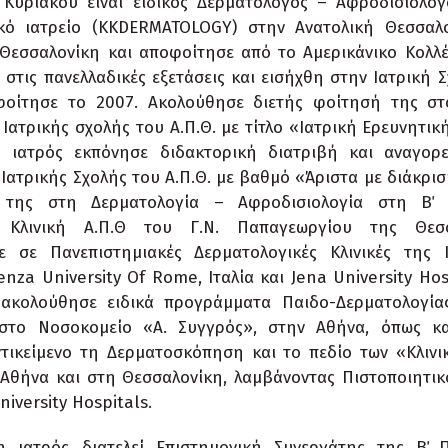
 Κυριακού είναι ειδικός Δερματολόγος – Αφροδισιολόγ
ικό ιατρείο (KKDERMATOLOGY) στην Ανατολική Θεσσαλο
Θεσσαλονίκη και αποφοίτησε από το Αμερικάνικο Κολλέ
 στις πανελλαδικές εξετάσεις και εισήχθη στην Ιατρική Σ
οίτησε το 2007. Ακολούθησε διετής φοίτησή της στ
Ιατρικής σχολής του Α.Π.Θ. με τίτλο «Ιατρική Ερευνητικ
η ιατρός εκπόνησε διδακτορική διατριβή και αναγορε
 Ιατρικής Σχολής του Α.Π.Θ. με βαθμό «Άριστα με διάκρι
 της στη Δερματολογία – Αφροδισιολογία στη Β΄ 
ή Κλινική Α.Π.Θ του Γ.Ν. Παπαγεωργίου της Θεσσ
ε σε Πανεπιστημιακές Δερματολογικές Κλινικές της 
enza University Of Rome, Ιταλία και Jena University Hosp
ακολούθησε ειδικά προγράμματα Παιδο-Δερματολογίας
στο Νοσοκομείο «Α. Συγγρός», στην Αθήνα, όπως και
ντικείμενο τη Δερματοσκόπηση και το πεδίο των «Κλινι
Αθήνα και στη Θεσσαλονίκη, λαμβάνοντας Πιστοποιητικ
iversity Hospitals.
 ιατρός διατελεί Επιστημονική Συνεργάτης της Β΄ Π