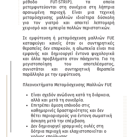
μέθοδο FUT-STRIP), τα οποία
μετεμφυτεύονται στη συνέχεια στη λήπτρια
αραιωμένη περιοχή. Είναι μια τεχνική
μεταμόσχευσης μαλλιών ιδιαίτερα δύσκολη
για τον γιατρό και απαιτεί λεπτομερή
χειρισμό και εμπειρία πολλών περιστατικών.
Σε εμφύτευση ή μεταμόσχευση μαλλιών FUE
καταφεύγει κανείς όταν οι συντηρητικές
θεραπείες δεν επαρκούν, η αλωπεκία είναι πια
εμφανής και δημιουργεί έντονα ψυχολογικά
και άλλα προβλήματα στον πάσχοντα. Για τη
μεγιστοποίηση του αποτελέσματος,
συνιστάται και συντηρητική θεραπεία
παράλληλα με την εμφύτευση.
Πλεονεκτήματα Μεταμόσχευσης Μαλλιών FUE
Είναι σχεδόν ανώδυνη κατά τη διάρκεια,
αλλά και μετά τη συνεδρία.
Επιτρέπει άμεση επάνοδο στις
καθημερινές δραστηριότητες και δεν
θέτει περιορισμούς για έντονη σωματική
άσκηση μετά την επέμβαση.
Δεν δημιουργεί γραμμικές ουλές στη
δότρια περιοχή και ελαχιστοποιείται ο
χρόνος επούλωσης.