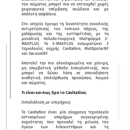
του σώματος μπορεί πια να επιτευχθεί χωρίς
χειρουργική επέμβαση, ανώδυνα και με
απόλυτη ασφάλεια.
Στο ιατρείο έχουμε τη δυνατότητα συνολικής
αντιμετώπισης του τοπικού πάχους, της
χαλάρωσης και της κυτταρίτιδας, με τη
μοναδική πολυλειτουργική πλατφόρμα 3-
MAXPLUS. Το 3-ΜΑΧPLUS ενσωματώνει 3
τεχνολογίες αιχμής Cavitation, MultipolarRF
και VacuumRF.
Αποτελεί την πιο ολοκληρωμένη και μόνιμη,
μη επεμβατική μέθοδο λιπογλυπτικής, που
μπορεί να δώσει λύση σε οποιαδήποτε
αισθητική επιδιόρθωση προσώπου, λαιμού
και σώματος.
Τι είναι και πως δρα το Cavitation;
Λιποδιάλυση με υπερήχους
Το Cavitation είναι μία σύγχρονη τεχνολογία
εστιασμένων υπερήχων συγκεκριμένης
συχνότητας που προκαλεί τη μείωση του
όγκου των λιποκυττάρων και τη