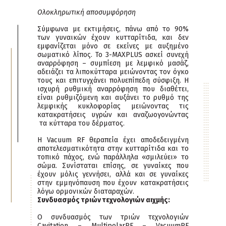
Ολοκληρωτική αποσυμφόρηση
Σύμφωνα με εκτιμήσεις, πάνω από το 90%
των γυναικών έχουν κυτταρίτιδα, και δεν
εμφανίζεται μόνο σε εκείνες με αυξημένο
σωματικό λίπος. Το 3-MAXPLUS ασκεί συνεχή
αναρρόφηση – συμπίεση με λεμφικό μασάζ,
αδειάζει τα λιποκύτταρα μειώνοντας τον όγκο
τους και επιτυγχάνει πολυεπίπεδη σύσφιξη. Η
ισχυρή ρυθμική αναρρόφηση που διαθέτει,
είναι ρυθμιζόμενη και αυξάνει το ρυθμό της
λεμφικής κυκλοφορίας μειώνοντας τις
κατακρατήσεις υγρών και αναζωογονώντας
τα κύτταρα του δέρματος.
Η Vacuum RF θεραπεία έχει αποδεδειγμένη
αποτελεσματικότητα στην κυτταρίτιδα και το
τοπικό πάχος, ενώ παράλληλα «σμιλεύει» το
σώμα. Συνίσταται επίσης, σε γυναίκες που
έχουν μόλις γεννήσει, αλλά και σε γυναίκες
στην εμμηνόπαυση που έχουν κατακρατήσεις
λόγω ορμονικών διαταραχών.
Συνδυασμός τριών τεχνολογιών αιχμής:
Ο συνδυασμός των τριών τεχνολογιών
Cavitation – MultipolarRF – VacuumRF