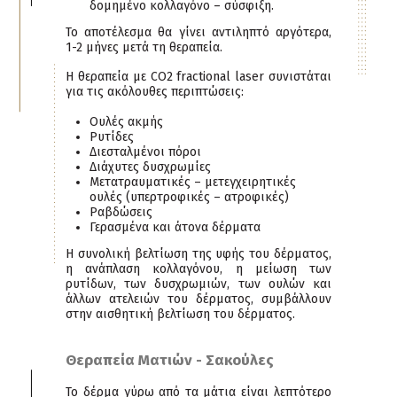
δομημένο κολλαγόνο – σύσφιξη.
Το αποτέλεσμα θα γίνει αντιληπτό αργότερα,
1-2 μήνες μετά τη θεραπεία.
Η θεραπεία με CO2 fractional laser συνιστάται
για τις ακόλουθες περιπτώσεις:
Ουλές ακμής
Ρυτίδες
Διεσταλμένοι πόροι
Διάχυτες δυσχρωμίες
Μετατραυματικές – μετεγχειρητικές
ουλές (υπερτροφικές – ατροφικές)
Ραβδώσεις
Γερασμένα και άτονα δέρματα
Η συνολική βελτίωση της υφής του δέρματος,
η ανάπλαση κολλαγόνου, η μείωση των
ρυτίδων, των δυσχρωμιών, των ουλών και
άλλων ατελειών του δέρματος, συμβάλλουν
στην αισθητική βελτίωση του δέρματος.
Θεραπεία Ματιών - Σακούλες
Το δέρμα γύρω από τα μάτια είναι λεπτότερο