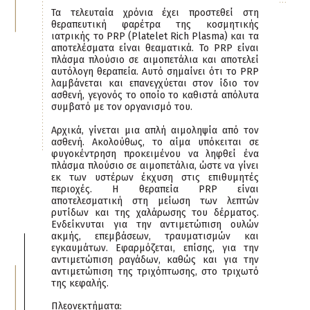
Τα τελευταία χρόνια έχει προστεθεί στη
θεραπευτική φαρέτρα της κοσμητικής
ιατρικής το PRP (Platelet Rich Plasma) και τα
αποτελέσματα είναι θεαματικά. Το PRP είναι
πλάσμα πλούσιο σε αιμοπετάλια και αποτελεί
αυτόλογη θεραπεία. Αυτό σημαίνει ότι το PRP
λαμβάνεται και επανεγχύεται στον ίδιο τον
ασθενή, γεγονός το οποίο το καθιστά απόλυτα
συμβατό με τον οργανισμό του.
Αρχικά, γίνεται μια απλή αιμοληψία από τον
ασθενή. Ακολούθως, το αίμα υπόκειται σε
φυγοκέντρηση προκειμένου να ληφθεί ένα
πλάσμα πλούσιο σε αιμοπετάλια, ώστε να γίνει
εκ των υστέρων έκχυση στις επιθυμητές
περιοχές. Η θεραπεία PRP είναι
αποτελεσματική στη μείωση των λεπτών
ρυτίδων και της χαλάρωσης του δέρματος.
Ενδείκνυται για την αντιμετώπιση ουλών
ακμής, επεμβάσεων, τραυματισμών και
εγκαυμάτων. Εφαρμόζεται, επίσης, για την
αντιμετώπιση ραγάδων, καθώς και για την
αντιμετώπιση της τριχόπτωσης, στο τριχωτό
της κεφαλής.
Πλεονεκτήματα: