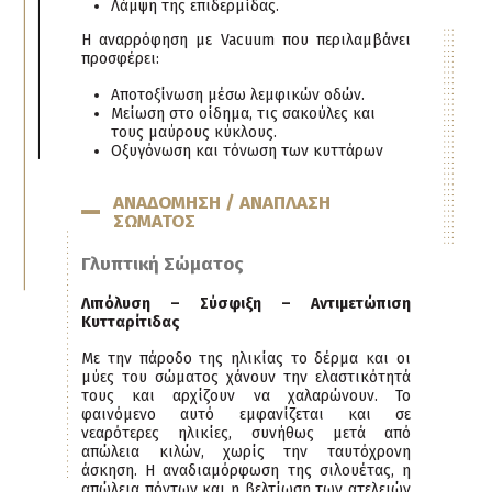
Λάμψη της επιδερμίδας.
Η αναρρόφηση με Vacuum που περιλαμβάνει
προσφέρει:
Αποτοξίνωση μέσω λεμφικών οδών.
Μείωση στο οίδημα, τις σακούλες και
τους μαύρους κύκλους.
Οξυγόνωση και τόνωση των κυττάρων
ΑΝΑΔΟΜΗΣΗ / ΑΝΑΠΛΑΣΗ
ΣΩΜΑΤΟΣ
Γλυπτική Σώματος
Λιπόλυση – Σύσφιξη – Αντιμετώπιση
Κυτταρίτιδας
Με την πάροδο της ηλικίας το δέρμα και οι
μύες του σώματος χάνουν την ελαστικότητά
τους και αρχίζουν να χαλαρώνουν. Το
φαινόμενο αυτό εμφανίζεται και σε
νεαρότερες ηλικίες, συνήθως μετά από
απώλεια κιλών, χωρίς την ταυτόχρονη
άσκηση. Η αναδιαμόρφωση της σιλουέτας, η
απώλεια πόντων και η βελτίωση των ατελειών