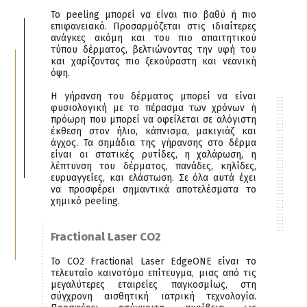
Το peeling μπορεί να είναι πιο βαθύ ή πιο
επιφανειακό. Προσαρμόζεται στις ιδιαίτερες
ανάγκες ακόμη και του πιο απαιτητικού
τύπου δέρματος, βελτιώνοντας την υφή του
και χαρίζοντας πιο ξεκούραστη και νεανική
όψη.
Η γήρανση του δέρματος μπορεί να είναι
φυσιολογική με το πέρασμα των χρόνων ή
πρόωρη που μπορεί να οφείλεται σε αλόγιστη
έκθεση στον ήλιο, κάπνισμα, μακιγιάζ και
άγχος. Τα σημάδια της γήρανσης στο δέρμα
είναι οι στατικές ρυτίδες, η χαλάρωση, η
λέπτυνση του δέρματος, πανάδες, κηλίδες,
ευρυαγγείες, και ελάστωση. Σε όλα αυτά έχει
να προσφέρει σημαντικά αποτελέσματα το
χημικό peeling.
Fractional Laser CO2
Το CO2 Fractional Laser EdgeONE είναι το
τελευταίο καινοτόμο επίτευγμα, μιας από τις
μεγαλύτερες εταιρείες παγκοσμίως, στη
σύγχρονη αισθητική ιατρική τεχνολογία.