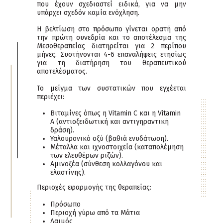
που έχουν σχεδιαστεί ειδικά, για να μην
υπάρχει σχεδόν καμία ενόχληση.
Η βελτίωση στο πρόσωπο γίνεται ορατή από
την πρώτη συνεδρία και το αποτέλεσμα της
Μεσοθεραπείας διατηρείται για 2 περίπου
μήνες. Συστήνονται 4-6 επαναλήψεις ετησίως
για τη διατήρηση του θεραπευτικού
αποτελέσματος.
Το μείγμα των συστατικών που εγχέεται
περιέχει:
Bιταμίνες όπως η Vitamin C και η Vitamin
A (αντιοξειδωτική και αντιγηραντική
δράση).
Υαλουρονικό οξύ (βαθιά ενυδάτωση).
Μέταλλα και ιχνοστοιχεία (καταπολέμηση
των ελευθέρων ριζών).
Αμινοξέα (σύνθεση κολλαγόνου και
ελαστίνης).
Περιοχές εφαρμογής της θεραπείας:
Πρόσωπο
Περιοχή γύρω από τα Μάτια
Λαιμός