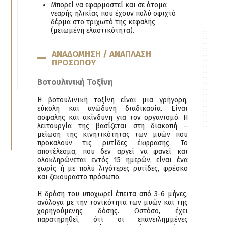
Μπορεί να εφαρμοστεί και σε άτομα
νεαρής ηλικίας που έχουν πολύ σφιχτό
δέρμα στο τριχωτό της κεφαλής
(μειωμένη ελαστικότητα).
ΑΝΑΔΟΜΗΣΗ / ΑΝΑΠΛΑΣΗ
ΠΡΟΣΩΠΟY
Bοτουλινική Τοξίνη
H βοτουλινική τοξίνη είναι μια γρήγορη,
εύκολη και ανώδυνη διαδικασία. Είναι
ασφαλής και ακίνδυνη για τον οργανισμό. Η
λειτουργία της βασίζεται στη διακοπή –
μείωση της κινητικότητας των μυών που
προκαλούν τις ρυτίδες έκφρασης. Το
αποτέλεσμα, που δεν αργεί να φανεί και
ολοκληρώνεται εντός 15 ημερών, είναι ένα
χωρίς ή με πολύ λιγότερες ρυτίδες, φρέσκο
και ξεκούραστο πρόσωπο.
Η δράση του υποχωρεί έπειτα από 3-6 μήνες,
ανάλογα με την τονικότητα των μυών και της
χορηγούμενης δόσης. Ωστόσο, έχει
παρατηρηθεί, ότι οι επανειλημμένες