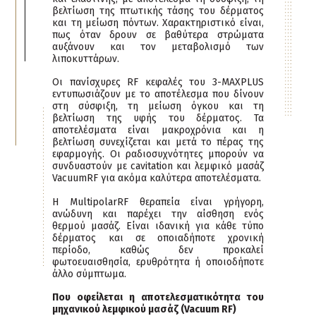
βελτίωση της πτωτικής τάσης του δέρματος
και τη μείωση πόντων. Χαρακτηριστικό είναι,
πως όταν δρουν σε βαθύτερα στρώματα
αυξάνουν και τον μεταβολισμό των
λιποκυττάρων.
Οι πανίσχυρες RF κεφαλές του 3-ΜΑΧPLUS
εντυπωσιάζουν με το αποτέλεσμα που δίνουν
στη σύσφιξη, τη μείωση όγκου και τη
βελτίωση της υφής του δέρματος. Τα
αποτελέσματα είναι μακροχρόνια και η
βελτίωση συνεχίζεται και μετά το πέρας της
εφαρμογής. Οι ραδιοσυχνότητες μπορούν να
συνδυαστούν με cavitation και λεμφικό μασάζ
VacuumRF για ακόμα καλύτερα αποτελέσματα.
Η MultipolarRF θεραπεία είναι γρήγορη,
ανώδυνη και παρέχει την αίσθηση ενός
θερμού μασάζ. Είναι ιδανική για κάθε τύπο
δέρματος και σε οποιαδήποτε χρονική
περίοδο, καθώς δεν προκαλεί
φωτοευαισθησία, ερυθρότητα ή οποιοδήποτε
άλλο σύμπτωμα.
Που οφείλεται η αποτελεσματικότητα του
μηχανικού λεμφικού μασάζ (Vacuum RF)