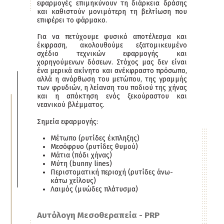
εφαρμογές επιμηκύνουν τη διάρκεια δράσης
και καθιστούν μονιμότερη τη βελτίωση που
επιφέρει το φάρμακο.
Για να πετύχουμε φυσικό αποτέλεσμα και
έκφραση, ακολουθούμε εξατομικευμένο
σχέδιο τεχνικών εφαρμογής και
χορηγούμενων δόσεων. Στόχος μας δεν είναι
ένα μερικά ακίνητο και ανέκφραστο πρόσωπο,
αλλά η ανόρθωση του μετώπου, της γραμμής
των φρυδιών, η λείανση του ποδιού της χήνας
και η απόκτηση ενός ξεκούραστου και
νεανικού βλέμματος.
Σημεία εφαρμογής:
Μέτωπο (ρυτίδες έκπληξης)
Μεσόφρυο (ρυτίδες θυμού)
Μάτια (πόδι χήνας)
Μύτη (bunny lines)
Περιστοματική περιοχή (ρυτίδες άνω-
κάτω χείλους)
Λαιμός (μυώδες πλάτυσμα)
Αυτόλογη Μεσοθεραπεία - PRP