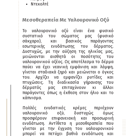
Ντεκολτέ
Μεσοθεραπεία Με Υαλουρονικό Οξύ
Το υαλουρονικό οξύ είναι ένα φυσικό
συστατικό του σώματος μας (φυσικό
σάκχαρο), και βασικός παράγοντας
εσωτερικής ενυδάτωσης του δέρματος.
Δυστυχώς, με την αύξηση της ηλικίας μας,
μειώνονται αισθητά οι ποσότητες του
υαλουρονικού οξέος. Ως αποτέλεσμα το δέρμα
παύει να έχει νεανική εμφάνιση και λάμψη,
γίνεται σταδιακά ξηρό και μειώνεται ο όγκος
του. Αρχίζει να εμφανίζει ρυτίδες και
πτυχώσεις. Τη διαδικασία γήρανσης του
δέρματός μας επιταχύνουν κι άλλοι
παράγοντες όπως η έκθεση στον ήλιο και το
κάπνισμα.
Πολλές ενυδατικές κρέμες περιέχουν
υαλουρονικό οξύ, δυστυχώς όμως
προσφέρουν επιφανειακή και προσωρινή
ενυδάτωση. Αντίθετα η μεσοθεραπεία που
γίνεται με την έγχυση του υαλουρονικού
μπορεί να πετύχει βαθιά ενυδάτωση και