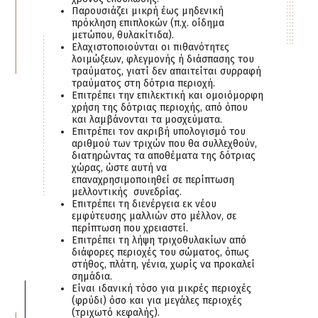
Παρουσιάζει μικρή έως μηδενική
πρόκληση επιπλοκών (π.χ. οίδημα
μετώπου, θυλακίτιδα).
Ελαχιστοποιούνται οι πιθανότητες
λοιμώξεων, φλεγμονής ή διάσπασης του
τραύματος, γιατί δεν απαιτείται συρραφή
τραύματος στη δότρια περιοχή.
Επιτρέπει την επιλεκτική και ομοιόμορφη
χρήση της δότριας περιοχής, από όπου
και λαμβάνονται τα μοσχεύματα.
Επιτρέπει τον ακριβή υπολογισμό του
αριθμού των τριχών που θα συλλεχθούν,
διατηρώντας τα αποθέματα της δότριας
χώρας, ώστε αυτή να
επαναχρησιμοποιηθεί σε περίπτωση
μελλοντικής συνεδρίας.
Επιτρέπει τη διενέργεια εκ νέου
εμφύτευσης μαλλιών στο μέλλον, σε
περίπτωση που χρειαστεί.
Επιτρέπει τη λήψη τριχοθυλακίων από
διάφορες περιοχές του σώματος, όπως
στήθος, πλάτη, γένια, χωρίς να προκαλεί
σημάδια.
Είναι ιδανική τόσο για μικρές περιοχές
(φρύδι) όσο και για μεγάλες περιοχές
(τριχωτό κεφαλής).