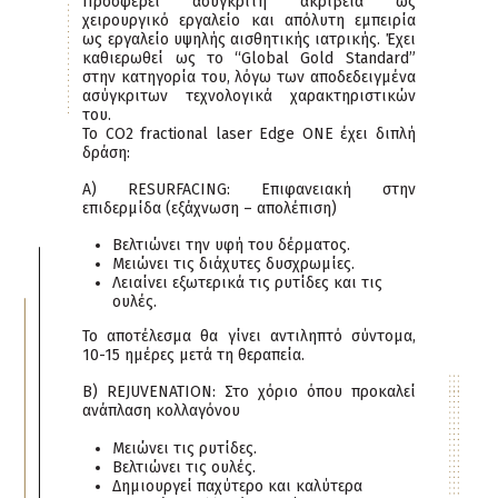
Προσφέρει ασύγκριτη ακρίβεια ως
χειρουργικό εργαλείο και απόλυτη εμπειρία
ως εργαλείο υψηλής αισθητικής ιατρικής. Έχει
καθιερωθεί ως το “Global Gold Standard”
στην κατηγορία του, λόγω των αποδεδειγμένα
ασύγκριτων τεχνολογικά χαρακτηριστικών
του.
Το CO2 fractional laser Edge ONE έχει διπλή
δράση:
Α) RESURFACING: Επιφανειακή στην
επιδερμίδα (εξάχνωση – απολέπιση)
Βελτιώνει την υφή του δέρματος.
Μειώνει τις διάχυτες δυσχρωμίες.
Λειαίνει εξωτερικά τις ρυτίδες και τις
ουλές.
Το αποτέλεσμα θα γίνει αντιληπτό σύντομα,
10-15 ημέρες μετά τη θεραπεία.
Β) REJUVENATION: Στο χόριο όπου προκαλεί
ανάπλαση κολλαγόνου
Μειώνει τις ρυτίδες.
Βελτιώνει τις ουλές.
Δημιουργεί παχύτερο και καλύτερα