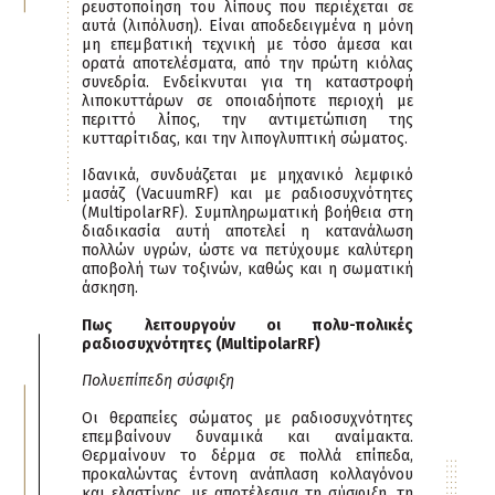
ρευστοποίηση του λίπους που περιέχεται σε
αυτά (λιπόλυση). Είναι αποδεδειγμένα η μόνη
μη επεμβατική τεχνική με τόσο άμεσα και
ορατά αποτελέσματα, από την πρώτη κιόλας
συνεδρία. Ενδείκνυται για τη καταστροφή
λιποκυττάρων σε οποιαδήποτε περιοχή με
περιττό λίπος, την αντιμετώπιση της
κυτταρίτιδας, και την λιπογλυπτική σώματος.
Ιδανικά, συνδυάζεται με μηχανικό λεμφικό
μασάζ (VacuumRF) και με ραδιοσυχνότητες
(MultipolarRF). Συμπληρωματική βοήθεια στη
διαδικασία αυτή αποτελεί η κατανάλωση
πολλών υγρών, ώστε να πετύχουμε καλύτερη
αποβολή των τοξινών, καθώς και η σωματική
άσκηση.
Πως λειτουργούν οι πολυ-πολικές
ραδιοσυχνότητες (MultipolarRF)
Πολυεπίπεδη σύσφιξη
Οι θεραπείες σώματος με ραδιοσυχνότητες
επεμβαίνουν δυναμικά και αναίμακτα.
Θερμαίνουν το δέρμα σε πολλά επίπεδα,
προκαλώντας έντονη ανάπλαση κολλαγόνου
και ελαστίνης, με αποτέλεσμα τη σύσφιξη, τη