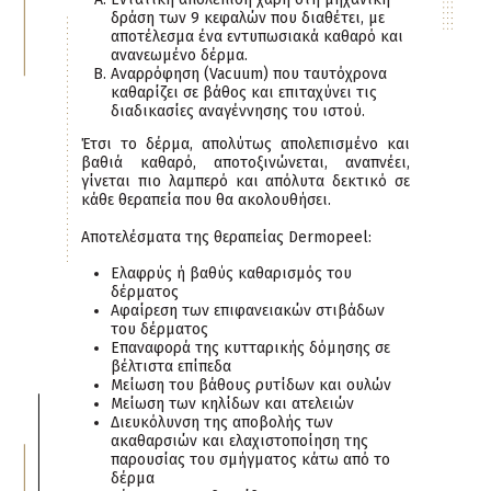
δράση των 9 κεφαλών που διαθέτει, με
αποτέλεσμα ένα εντυπωσιακά καθαρό και
ανανεωμένο δέρμα.
Αναρρόφηση (Vacuum) που ταυτόχρονα
καθαρίζει σε βάθος και επιταχύνει τις
διαδικασίες αναγέννησης του ιστού.
Έτσι το δέρμα, απολύτως απολεπισμένο και
βαθιά καθαρό, αποτοξινώνεται, αναπνέει,
γίνεται πιο λαμπερό και απόλυτα δεκτικό σε
κάθε θεραπεία που θα ακολουθήσει.
Αποτελέσματα της θεραπείας Dermopeel:
Ελαφρύς ή βαθύς καθαρισμός του
δέρματος
Αφαίρεση των επιφανειακών στιβάδων
του δέρματος
Επαναφορά της κυτταρικής δόμησης σε
βέλτιστα επίπεδα
Μείωση του βάθους ρυτίδων και ουλών
Μείωση των κηλίδων και ατελειών
Διευκόλυνση της αποβολής των
ακαθαρσιών και ελαχιστοποίηση της
παρουσίας του σμήγματος κάτω από το
δέρμα