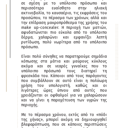
σε σχέση με το υπόλοιπο πρόσωπο και
περισσότερο ευαίσθητο στην ηλιακή
ακτινοβολία, το καυσαέριο, τις εκφράσεις του
προσώπου, το πέρασμα των χρόνων, αλλά και
την επίδραση μακροπρόθεσμα της χρήσης του
make up-concealer. Η περιοχή των ματιών,
αφυδατώνεται πιο εύκολα από το υπόλοιπο
δέρμα, χαλαρώνει και εμφανίζει λεπτή
ρυτίδωση, πολύ νωρίτερα από το υπόλοιπο
πρόσωπο.
Είναι πολύ σύνηθες να παρατηρούμε σημάδια
κόπωσης στα μάτια και μαύρους κύκλους
ακόμα και σε νεαρές γυναίκες που το
υπόλοιπο πρόσωπό τους διατηρεί τη
φρεσκάδα του. Κάποιοι από τους παράγοντες
που συμβάλλουν σε αυτό είναι η πολύωρη
χρήση του υπολογιστή, καθώς και οι
λιγότερες ώρες ύπνου από αυτές που
χρειάζονται οι οφθαλμοί για να χαλαρώσουν
και να γίνει η παροχέτευση των υγρών της
περιοχής.
Με το πέρασμα χρόνου, εκτός από το «πόδι
της χήνας», μπορεί ακόμη να δημιουργηθεί
βλεφαρόπτωση, που σε κάποιες περιπτώσεις