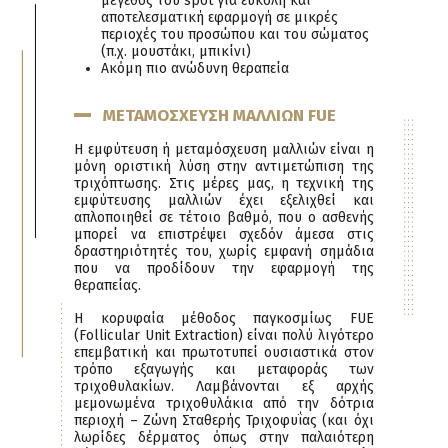
μέγεθος του spot για εύκολη και
αποτελεσματική εφαρμογή σε μικρές
περιοχές του προσώπου και του σώματος
(π.χ. μουστάκι, μπικίνι)
Ακόμη πιο ανώδυνη θεραπεία
ΜΕΤΑΜΟΣΧΕΥΣΗ ΜΑΛΛΙΩΝ FUE
Η εμφύτευση ή μεταμόσχευση μαλλιών είναι η
μόνη οριστική λύση στην αντιμετώπιση της
τριχόπτωσης. Στις μέρες μας, η τεχνική της
εμφύτευσης μαλλιών έχει εξελιχθεί και
απλοποιηθεί σε τέτοιο βαθμό, που ο ασθενής
μπορεί να επιστρέψει σχεδόν άμεσα στις
δραστηριότητές του, χωρίς εμφανή σημάδια
που να προδίδουν την εφαρμογή της
θεραπείας.
Η κορυφαία μέθοδος παγκοσμίως FUE
(Follicular Unit Extraction) είναι πολύ λιγότερο
επεμβατική και πρωτοτυπεί ουσιαστικά στον
τρόπο εξαγωγής και μεταφοράς των
τριχοθυλακίων. Λαμβάνονται εξ αρχής
μεμονωμένα τριχοθυλάκια από την δότρια
περιοχή – Ζώνη Σταθερής Τριχοφυΐας (και όχι
λωρίδες δέρματος όπως στην παλαιότερη