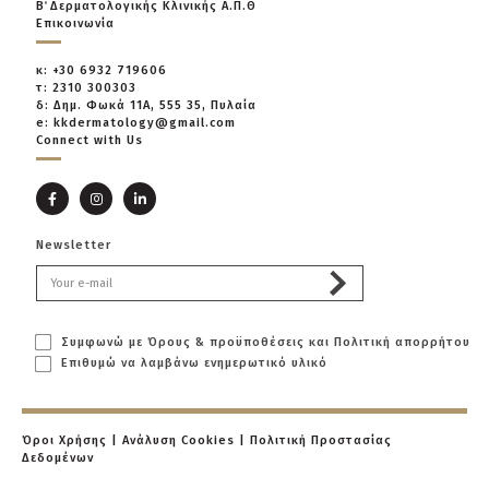
Β΄ Δερματολογικής Κλινικής Α.Π.Θ
Επικοινωνία
κ: +30 6932 719606
τ: 2310 300303
δ: Δημ. Φωκά 11Α, 555 35, Πυλαία
e: kkdermatology@gmail.com
Connect with Us
Newsletter
Συμφωνώ με Όρους & προϋποθέσεις και Πολιτική απορρήτου
Επιθυμώ να λαμβάνω ενημερωτικό υλικό
Όροι Χρήσης
|
Ανάλυση Cookies
|
Πολιτική Προστασίας
Δεδομένων