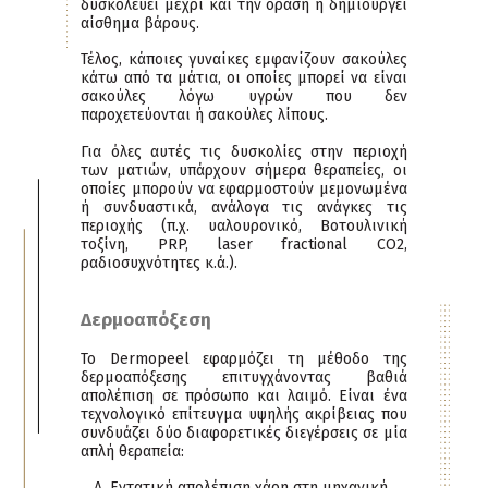
δυσκολεύει μέχρι και την όραση ή δημιουργεί
αίσθημα βάρους.
Τέλος, κάποιες γυναίκες εμφανίζουν σακούλες
κάτω από τα μάτια, οι οποίες μπορεί να είναι
σακούλες λόγω υγρών που δεν
παροχετεύονται ή σακούλες λίπους.
Για όλες αυτές τις δυσκολίες στην περιοχή
των ματιών, υπάρχουν σήμερα θεραπείες, οι
οποίες μπορούν να εφαρμοστούν μεμονωμένα
ή συνδυαστικά, ανάλογα τις ανάγκες τις
περιοχής (π.χ. υαλουρονικό, Bοτουλινική
τοξίνη, PRP, laser fractional CO2,
ραδιοσυχνότητες κ.ά.).
Δερμοαπόξεση
Το Dermopeel εφαρμόζει τη μέθοδο της
δερμοαπόξεσης επιτυγχάνοντας βαθιά
απολέπιση σε πρόσωπο και λαιμό. Είναι ένα
τεχνολογικό επίτευγμα υψηλής ακρίβειας που
συνδυάζει δύο διαφορετικές διεγέρσεις σε μία
απλή θεραπεία:
Εντατική απολέπιση χάρη στη μηχανική